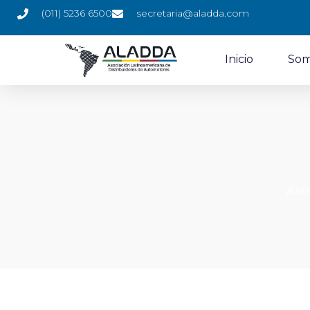
(011) 5236 6500
secretaria@aladda.com
Inicio
Som
Aso