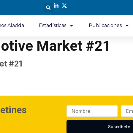
os Aladda
Estadísticas
Publicaciones
otive Market #21
et #21
letines
Suscríbete