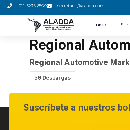
(011) 5236 6500
secretaria@aladda.com
Inicio
Som
Regional Autom
Regional Automotive Mark
59
Descargas
¡Descarga ahora!
Suscríbete a nuestros bo